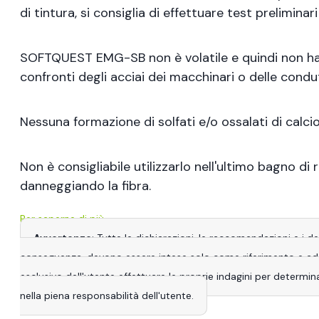
di tintura, si consiglia di effettuare test preliminari
SOFTQUEST EMG-SB non è volatile e quindi non ha effe
confronti degli acciai dei macchinari o delle condu
Nessuna formazione di solfati e/o ossalati di calcio 
Non è consigliabile utilizzarlo nell'ultimo bagno d
danneggiando la fibra.
Per saperne di più
Avvertenze
: Tutte le dichiarazioni, le raccomandazioni e i 
conseguenza, devono essere intese solo come riferimento e adatta
esclusivo dell'utente effettuare le proprie indagini per determina
nella piena responsabilità dell'utente.