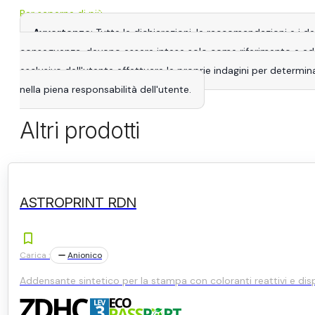
Per saperne di più
Avvertenze
: Tutte le dichiarazioni, le raccomandazioni e i 
conseguenza, devono essere intese solo come riferimento e adatta
esclusivo dell'utente effettuare le proprie indagini per determina
nella piena responsabilità dell'utente.
Altri prodotti
ASTROPRINT RDN
Carica :
Anionico
Addensante sintetico per la stampa con coloranti reattivi e disp