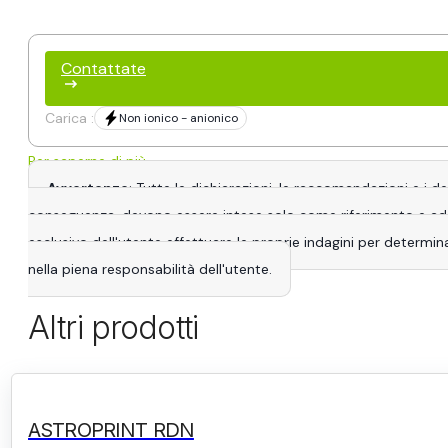
Contattate
Carica :
Non ionico - anionico
Per saperne di più
Avvertenze
: Tutte le dichiarazioni, le raccomandazioni e i 
conseguenza, devono essere intese solo come riferimento e adatta
esclusivo dell'utente effettuare le proprie indagini per determina
nella piena responsabilità dell'utente.
Altri prodotti
ASTROPRINT RDN