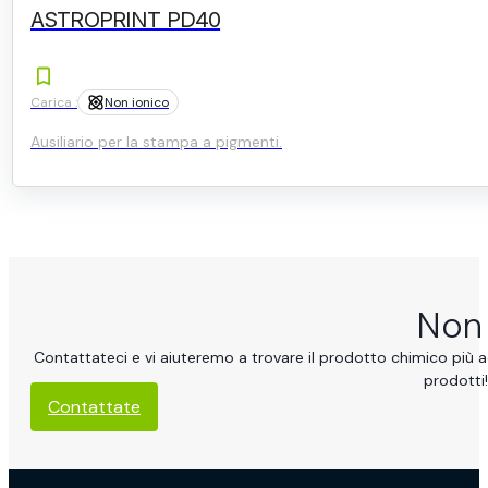
ASTROPRINT PD40
Carica :
Non ionico
Ausiliario per la stampa a pigmenti.
Non 
Contattateci e vi aiuteremo a trovare il prodotto chimico più ad
prodotti!
Contattate