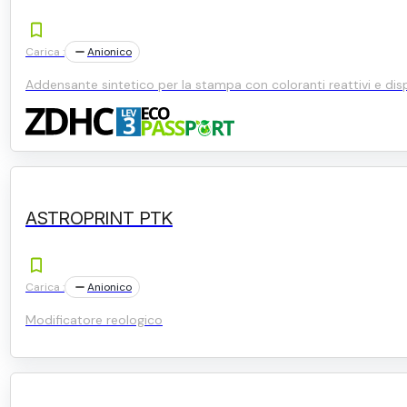
Carica :
Anionico
Addensante sintetico per la stampa con coloranti reattivi e disp
ASTROPRINT PTK
Carica :
Anionico
Modificatore reologico