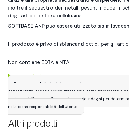
Grazie alle proprietà sequestranti e disperdenti ne
inoltre il sequestro dei metalli pesanti riduce i r
degli articoli in fibra cellulosica.
SOFTBASE ANP può essere utilizzato sia in lavacentr
Il prodotto è privo di sbiancanti ottici; per gli arti
Non contiene EDTA e NTA.
Per saperne di più
Avvertenze
: Tutte le dichiarazioni, le raccomandazioni e i 
conseguenza, devono essere intese solo come riferimento e adatta
esclusivo dell'utente effettuare le proprie indagini per determina
nella piena responsabilità dell'utente.
Altri prodotti