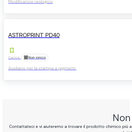
Modificatore reologico
ASTROPRINT PD40
Carica :
Non ionico
Ausiliario per la stampa a pigmenti.
Non 
Contattateci e vi aiuteremo a trovare il prodotto chimico più ad