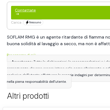
Contattate
Carica :
Nessuno
SOFLAM RMG è un agente ritardante di fiamma non 
buona solidità al lavaggio a secco, ma non è affatt
Per saperne di più
Avvertenze
: Tutte le dichiarazioni, le raccomandazioni e i 
conseguenza, devono essere intese solo come riferimento e adatta
esclusivo dell'utente effettuare le proprie indagini per determina
nella piena responsabilità dell'utente.
Altri prodotti