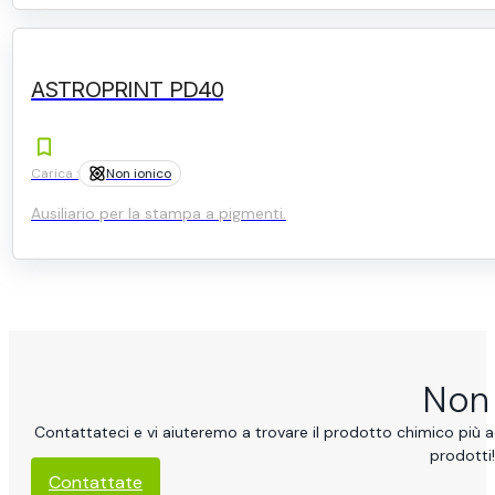
ASTROPRINT PD40
Carica :
Non ionico
Ausiliario per la stampa a pigmenti.
Non 
Contattateci e vi aiuteremo a trovare il prodotto chimico più ad
prodotti!
Contattate