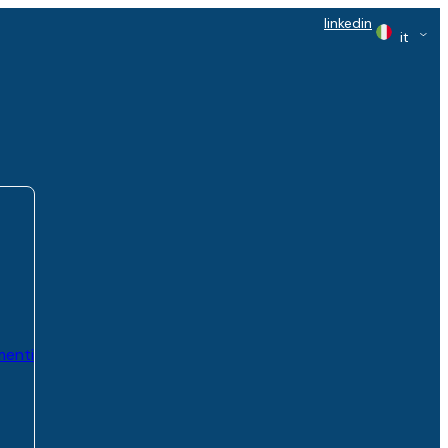
linkedin
it
menti