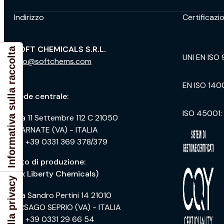
Indirizzo
Certificazio
SOFT CHEMICALS S.R.L.
Informativa sulla raccolta
UNI EN ISO 
info@softchems.com
.
EN ISO 140
Sede centrale:
ISO 45001:
Via 11 Settembre 112 C 21050
MARNATE (VA) - ITALIA
ph +39 0331 369 378/379
Sito di produzione:
(ex Liberty Chemicals)
Via Sandro Pertini 14 21010
ARSAGO SEPRIO (VA) - ITALIA
ph +39 0331 29 66 54