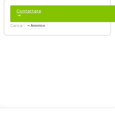
Contattate
Carica :
Anionico