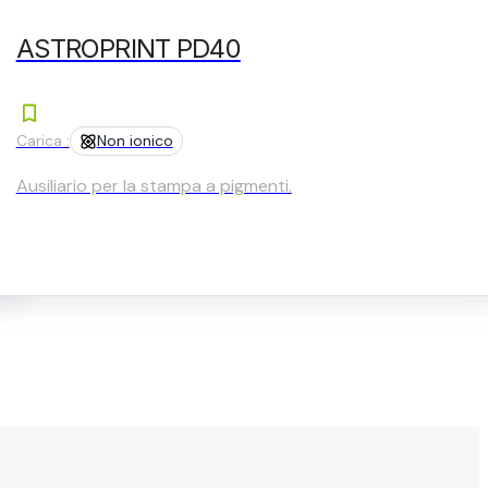
ASTROPRINT PD40
Carica :
Non ionico
Ausiliario per la stampa a pigmenti.