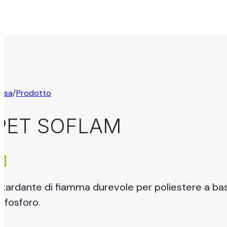
asa
/
Prodotto
PET SOFLAM
itardante di fiamma durevole per poliestere a b
i fosforo.