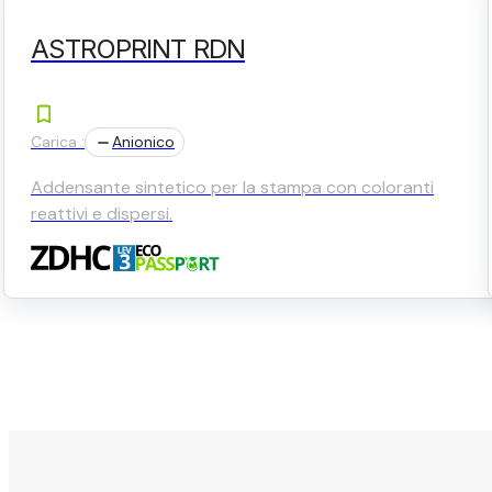
ASTROPRINT RDN
Carica :
Anionico
Addensante sintetico per la stampa con coloranti
reattivi e dispersi.