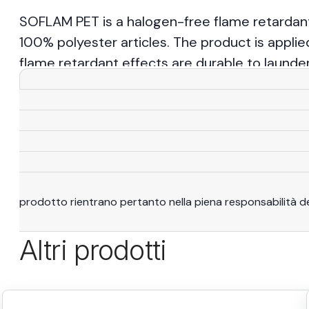
SOFLAM PET is a halogen-free flame retardan
100% polyester articles. The product is appli
flame retardant effects are durable to launde
Per saperne di più
Avvertenze
: Tutte le dichiarazioni, le raccomandazio
basano sulle nostre migliori conoscenze e competenze che
intese solo come riferimento e adattate a situazioni spec
diritti di produzione di terzi. È responsabilità e dovere es
determinare l'idoneità dei prodotti alle proprie condizioni d
prodotto rientrano pertanto nella piena responsabilità de
Altri prodotti