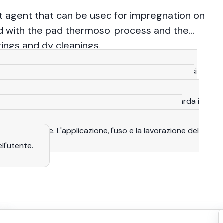
t agent that can be used for impregnation on
ed with the pad thermosol process and the
rings and dy cleanings.
ni e i dettagli tecnici forniti nel presente documento si
 riteniamo affidabili. Di conseguenza, devono essere
ifiche. Non sono vincolanti, anche per quanto riguarda i
clusivo dell'utente effettuare le proprie indagini per
'uso effettive. L'applicazione, l'uso e la lavorazione del
ll'utente.