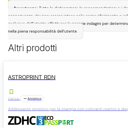
Per saperne di più
Avvertenze
: Tutte le dichiarazioni, le raccomandazioni e i 
conseguenza, devono essere intese solo come riferimento e adatta
esclusivo dell'utente effettuare le proprie indagini per determina
nella piena responsabilità dell'utente.
Altri prodotti
ASTROPRINT RDN
Carica :
Anionico
Addensante sintetico per la stampa con coloranti reattivi e disp