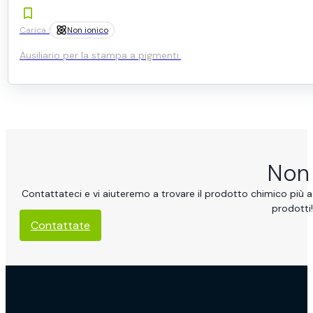
Carica :
Non ionico
Ausiliario per la stampa a pigmenti.
Non 
Contattateci e vi aiuteremo a trovare il prodotto chimico più ad
prodotti!
Contattate