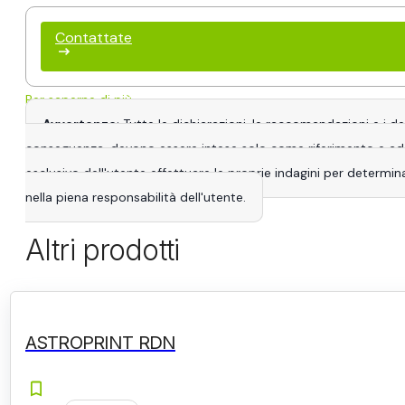
Contattate
Per saperne di più
Avvertenze
: Tutte le dichiarazioni, le raccomandazioni e i 
conseguenza, devono essere intese solo come riferimento e adatta
esclusivo dell'utente effettuare le proprie indagini per determina
nella piena responsabilità dell'utente.
Altri prodotti
ASTROPRINT RDN