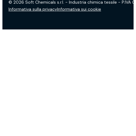
© 2026 Soft Chemicals s.r.l. - Industria chimica tessile - P.IVA
Informativa sulla privacy
Informativa sui cookie