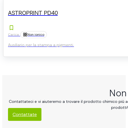
ASTROPRINT PD40
Carica :
Non ionico
Ausiliario per la stampa a pigmenti.
Non 
Contattateci e vi aiuteremo a trovare il prodotto chimico più ad
prodotti!
Contattate